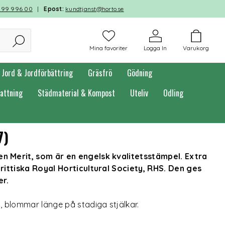
599 996 00
|
Epost:
kundtjanst@horto.se
Mina favoriter
Logga In
Varukorg
Jord & Jordförbättring
Gräsfrö
Gödning
attning
Städmaterial & Kompost
Uteliv
Odling
7)
 Merit, som är en engelsk kvalitetsstämpel. Extra
rittiska Royal Horticultural Society, RHS. Den ges
er.
 blommar länge på stadiga stjälkar.