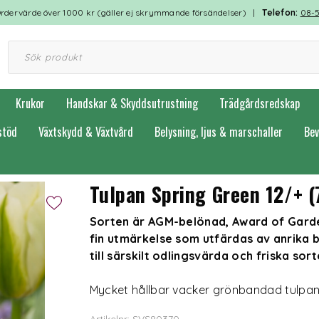
rdervärde över 1000 kr (gäller ej skrymmande försändelser) |
Telefon:
08-
Krukor
Handskar & Skyddsutrustning
Trädgårdsredskap
stöd
Växtskydd & Växtvård
Belysning, ljus & marschaller
Bev
Tulpan Spring Green 12/+ (
Sorten är AGM-belönad, Award of Garden
fin utmärkelse som utfärdas av anrika b
till särskilt odlingsvärda och friska sort
Mycket hållbar vacker grönbandad tulpan,