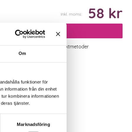
58 kr
Inkl. moms:
Lägg i varukorgen
logiskt utbud
Valbara fraktmetoder
Om
andahålla funktioner för
n information från din enhet
 tur kombinera informationen
deras tjänster.
Marknadsföring