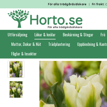
För alla trädgårdsälskare
|
Fri frakt:
O
Utförsäljning
Lökar & knölar
Beskärning & Stegar
Frö
Mattor, Dukar & Nät
Trädplantering
Uppbindning & Kant
Fåglar & Insekter
Förstasidan
Lökar & knölar
Höstlök i småförpackning
Tulpaner