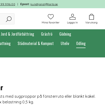
599 996 00
|
Epost:
kundtjanst@horto.se
Mina favoriter
Logga In
Varukorg
Jord & Jordförbättring
Gräsfrö
Gödning
attning
Städmaterial & Kompost
Uteliv
Odling
ar
ts med sugproppar på fönsterruta eller blankt kakel.
x belastning 0,5 kg.