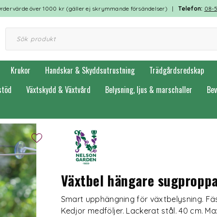
rdervärde över 1000 kr (gäller ej skrymmande försändelser) |
Telefon:
08-
Krukor
Handskar & Skyddsutrustning
Trädgårdsredskap
stöd
Växtskydd & Växtvård
Belysning, ljus & marschaller
Bev
Växtbel hängare sugpropp
Smart upphängning för växtbelysning. Fäs
Kedjor medföljer. Lackerat stål. 40 cm. Ma