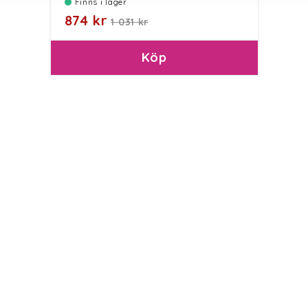
Finns i lager
874 kr
1 031 kr
Köp