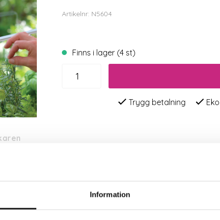
Artikelnr: N5604
Finns i lager (4 st)
Trygg betalning
Eko
rkaren
ppar på fönsterruta eller blankt kakel. Kedjor medföljer. 
änkning:
136 kr
Information