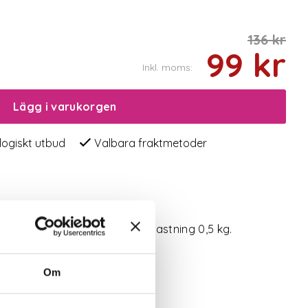
136 kr
99 kr
Inkl. moms:
Lägg i varukorgen
logiskt utbud
Valbara fraktmetoder
Lackerat stål. 40 cm. Max belastning 0,5 kg.
Om