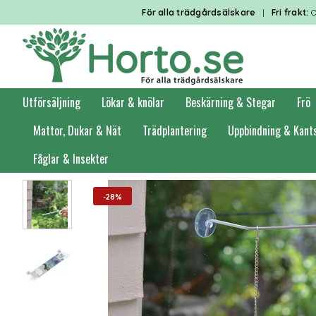
För alla trädgårdsälskare
|
Fri frakt:
O
Utförsäljning
Lökar & knölar
Beskärning & Stegar
Frö
Mattor, Dukar & Nät
Trädplantering
Uppbindning & Kant
Fåglar & Insekter
Förstasidan
Odling
Växtbelysning
-28%