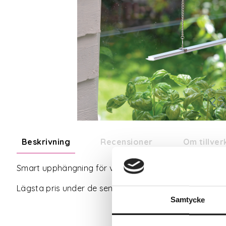
Beskrivning
Recensioner
Om tillve
Smart upphängning för växtbelysning. Fästs med sugpro
Lägsta pris under de senaste 30 dagarna innan priss
Samtycke