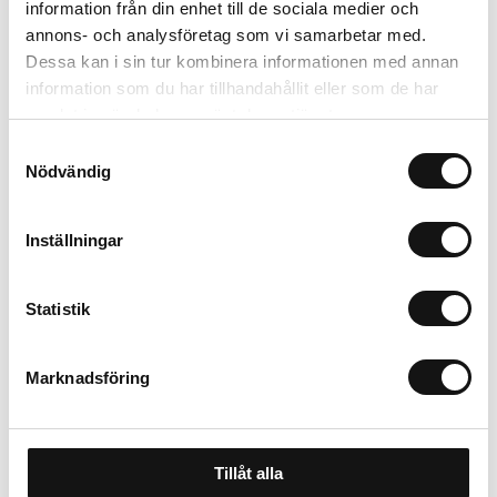
information från din enhet till de sociala medier och
annons- och analysföretag som vi samarbetar med.
Trygg betalning
Dessa kan i sin tur kombinera informationen med annan
Ekologiskt utbud
information som du har tillhandahållit eller som de har
Valbara fraktmetoder
samlat in när du har använt deras tjänster.
Samtyckesval
Nödvändig
Beskrivning
Recensioner
Inställningar
Statistik
Marknadsföring
Tillåt alla