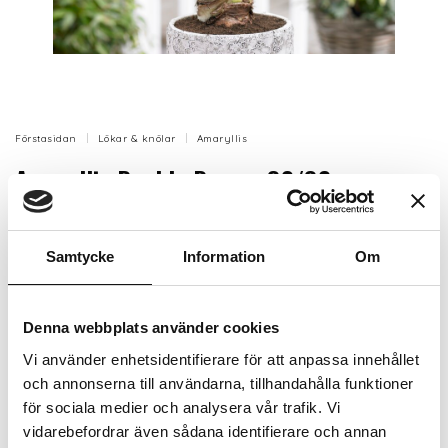
Förstasidan
Lökar & knölar
Amaryllis
Amaryllis Double Dream 30/32
Amaryllis ’Double Dream’ är en imponerande sort med
dubbla blommor i en mjuk, krämig vit och rosa nyans.
Samtycke
Information
Om
De stora, fyllda blommorna ger ett drömlikt intryck
och blommar 6–8 veckor efter plantering.
Artikelnr: SVS57025
Denna webbplats använder cookies
Beställningsvara, 1-2v
Vi använder enhetsidentifierare för att anpassa innehållet
102 kr
Inkl. moms:
och annonserna till användarna, tillhandahålla funktioner
för sociala medier och analysera vår trafik. Vi
vidarebefordrar även sådana identifierare och annan
Lägg i varukorgen