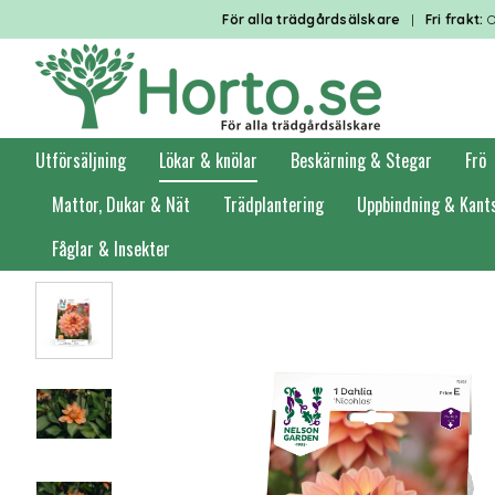
För alla trädgårdsälskare
|
Fri frakt:
O
Utförsäljning
Lökar & knölar
Beskärning & Stegar
Frö
Mattor, Dukar & Nät
Trädplantering
Uppbindning & Kant
Fåglar & Insekter
Förstasidan
Lökar & knölar
Vårlök
Dahlior