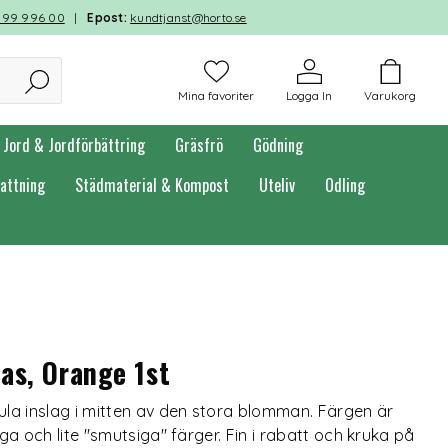
599 996 00
|
Epost:
kundtjanst@horto.se
Mina favoriter
Logga In
Varukorg
Jord & Jordförbättring
Gräsfrö
Gödning
attning
Städmaterial & Kompost
Uteliv
Odling
as, Orange 1st
la inslag i mitten av den stora blomman. Färgen är
a och lite "smutsiga" färger. Fin i rabatt och kruka på