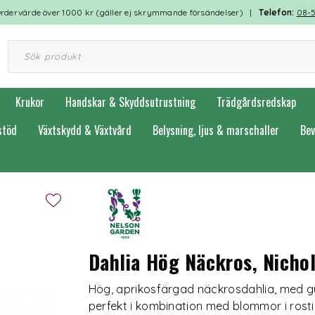
rdervärde över 1000 kr (gäller ej skrymmande försändelser) |
Telefon:
08-
Krukor
Handskar & Skyddsutrustning
Trädgårdsredskap
stöd
Växtskydd & Växtvård
Belysning, ljus & marschaller
Bev
Dahlia Hög Näckros, Nichol
Hög, aprikosfärgad näckrosdahlia, med gu
perfekt i kombination med blommor i rostig