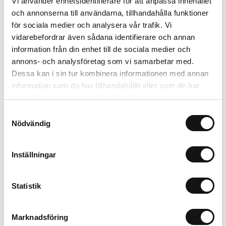
Vi använder enhetsidentifierare för att anpassa innehållet
206 kr
Inkl. moms:
och annonserna till användarna, tillhandahålla funktioner
för sociala medier och analysera vår trafik. Vi
Lägg i varukorgen
vidarebefordrar även sådana identifierare och annan
information från din enhet till de sociala medier och
Trygg betalning
annons- och analysföretag som vi samarbetar med.
Ekologiskt utbud
Dessa kan i sin tur kombinera informationen med annan
Valbara fraktmetoder
information som du har tillhandahållit eller som de har
samlat in när du har använt deras tjänster.
Samtyckesval
Beskrivning
Nödvändig
Recensioner
Inställningar
Om tillverkaren
Statistik
Filer
Marknadsföring