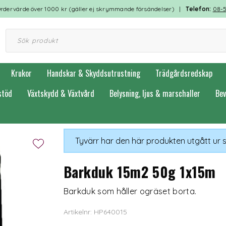
rdervärde över 1000 kr (gäller ej skrymmande försändelser) |
Telefon:
08-
Krukor
Handskar & Skyddsutrustning
Trädgårdsredskap
stöd
Växtskydd & Växtvård
Belysning, ljus & marschaller
Bev
Tyvärr har den här produkten utgått ur 
Barkduk 15m2 50g 1x15m
Barkduk som håller ogräset borta.
Artikelnr: HP640015