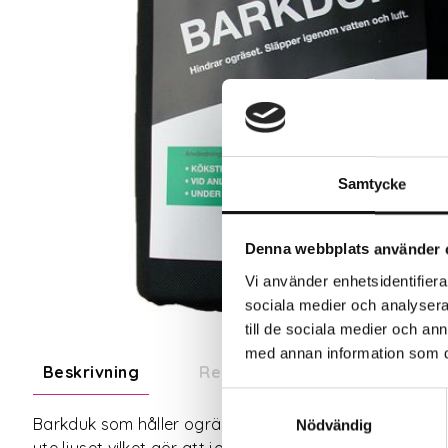
Samtycke
Denna webbplats använder 
Vi använder enhetsidentifierar
sociala medier och analysera 
till de sociala medier och a
med annan information som du 
Beskrivning
Recensioner
Samtyckesval
Barkduk som håller ogräset borta. Passar bra i rabatt
Nödvändig
ute ljuset vilket gör att jorden kan andas och behålla