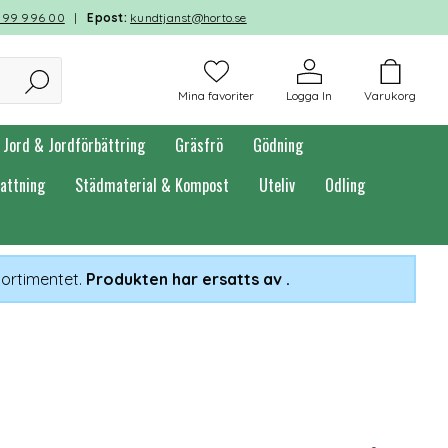
599 996 00
|
Epost:
kundtjanst@horto.se
Mina favoriter
Logga In
Varukorg
Jord & Jordförbättring
Gräsfrö
Gödning
attning
Städmaterial & Kompost
Uteliv
Odling
sortimentet.
Produkten har ersatts av
.