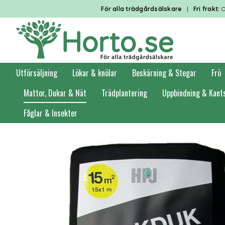
För alla trädgårdsälskare
|
Fri frakt:
O
Utförsäljning
Lökar & knölar
Beskärning & Stegar
Frö
Mattor, Dukar & Nät
Trädplantering
Uppbindning & Kant
Fåglar & Insekter
Förstasidan
Mattor, Dukar & Nät
Markduk