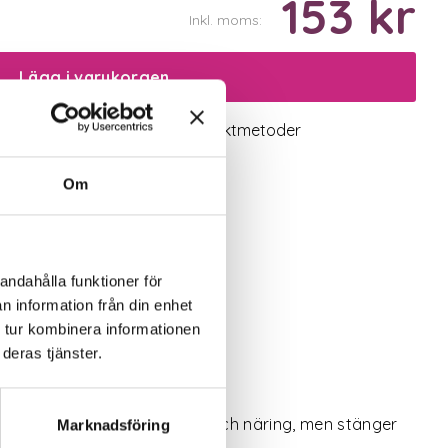
153 kr
Inkl. moms:
Lägg i varukorgen
logiskt utbud
Valbara fraktmetoder
Om
andahålla funktioner för
n information från din enhet
 tur kombinera informationen
deras tjänster.
släpper igenom luft, vatten och näring, men stänger
Marknadsföring