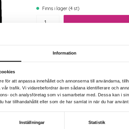
Finns i lager (4 st)
Trygg betalning
Eko
Information
cookies
e för att anpassa innehållet och annonserna till användarna, tillh
vår trafik. Vi vidarebefordrar även sådana identifierare och anna
nnons- och analysföretag som vi samarbetar med. Dessa kan i sin
har tillhandahållit eller som de har samlat in när du har använt 
er och andra planteringsytor. Smidig och följsam duk som 
Inställningar
Statistik
 värme och fuktighet.