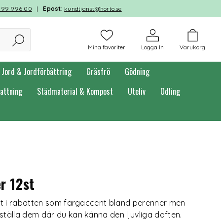
599 996 00
|
Epost:
kundtjanst@horto.se
Mina favoriter
Logga In
Varukorg
Jord & Jordförbättring
Gräsfrö
Gödning
attning
Städmaterial & Kompost
Uteliv
Odling
er 12st
ärkt i rabatten som färgaccent bland perenner men
 ställa dem där du kan känna den ljuvliga doften.