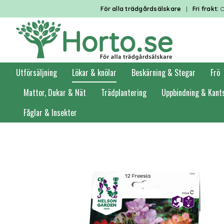
För alla trädgårdsälskare
|
Fri frakt:
O
Utförsäljning
Lökar & knölar
Beskärning & Stegar
Frö
Mattor, Dukar & Nät
Trädplantering
Uppbindning & Kant
Fåglar & Insekter
Förstasidan
Lökar & knölar
Vårlök
Övriga blommande lök & knöl