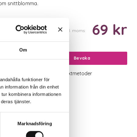
som snittblomma.
69 kr
Inkl. moms:
Om
Bevaka
logiskt utbud
Valbara fraktmetoder
andahålla funktioner för
n information från din enhet
 tur kombinera informationen
deras tjänster.
Marknadsföring