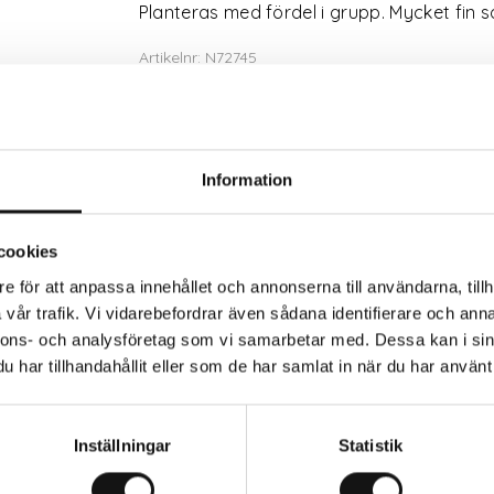
Planteras med fördel i grupp. Mycket fin 
Artikelnr: N72745
Slut för säsongen
Bli notifierad
Information
cookies
Trygg betalning
Eko
e för att anpassa innehållet och annonserna till användarna, tillh
vår trafik. Vi vidarebefordrar även sådana identifierare och anna
nnons- och analysföretag som vi samarbetar med. Dessa kan i sin
har tillhandahållit eller som de har samlat in när du har använt 
rkaren
Inställningar
Statistik