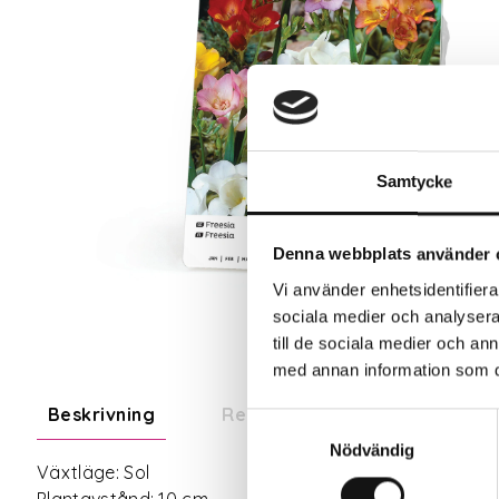
Samtycke
Denna webbplats använder 
Vi använder enhetsidentifierar
sociala medier och analysera 
till de sociala medier och a
med annan information som du 
Beskrivning
Recensioner
Om tillve
Samtyckesval
Nödvändig
Växtläge: Sol
Plantavstånd: 10 cm