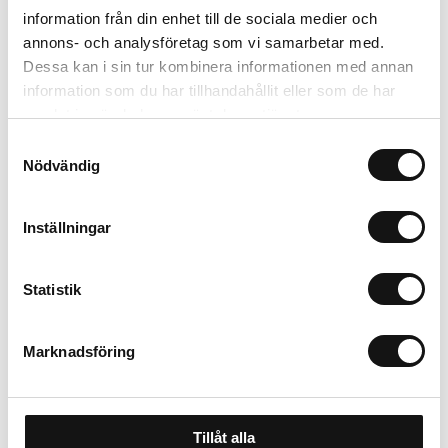
Trygg betalning
information från din enhet till de sociala medier och
Ekologiskt utbud
annons- och analysföretag som vi samarbetar med.
Valbara fraktmetoder
Dessa kan i sin tur kombinera informationen med annan
information som du har tillhandahållit eller som de har
samlat in när du har använt deras tjänster.
Beskrivning
Samtyckesval
Nödvändig
Recensioner
Inställningar
Om tillverkaren
Statistik
Marknadsföring
Tillåt alla