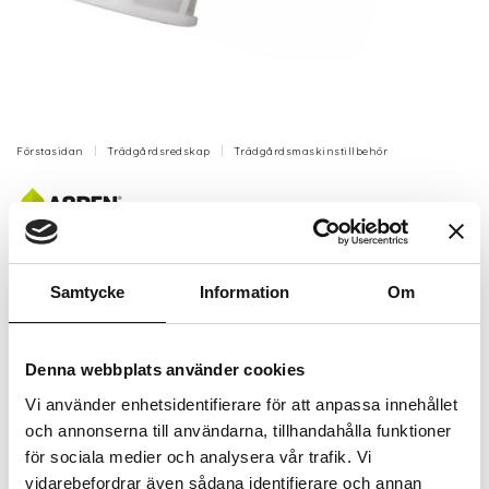
Förstasidan
Trädgårdsredskap
Trädgårdsmaskinstillbehör
Hällpip för 25L dunk
Bränsleresistent flexibel bensinpip.
Samtycke
Information
Om
Artikelnr: ASP1990
Finns i lager (14 st)
Denna webbplats använder cookies
61 kr
Inkl. moms:
Vi använder enhetsidentifierare för att anpassa innehållet
och annonserna till användarna, tillhandahålla funktioner
Lägg i varukorgen
för sociala medier och analysera vår trafik. Vi
vidarebefordrar även sådana identifierare och annan