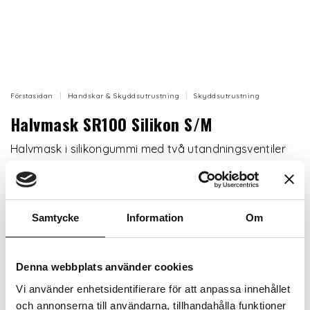
Förstasidan
Handskar & Skyddsutrustning
Skyddsutrustning
Halvmask SR100 Silikon S/M
Halvmask i silikongummi med två utandningsventiler
och förfilterhållare med mycket hög skyddseffekt i
kombination med bekvämlighet.
Artikelnr: AL228854
Samtycke
Information
Om
Storlek
Denna webbplats använder cookies
Vi använder enhetsidentifierare för att anpassa innehållet
och annonserna till användarna, tillhandahålla funktioner