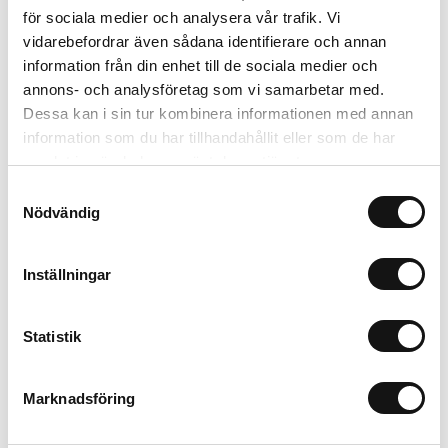
för sociala medier och analysera vår trafik. Vi
Finns i lager (2 st)
vidarebefordrar även sådana identifierare och annan
644 kr
Inkl. moms:
information från din enhet till de sociala medier och
annons- och analysföretag som vi samarbetar med.
Lägg i varukorgen
Dessa kan i sin tur kombinera informationen med annan
information som du har tillhandahållit eller som de har
Trygg betalning
samlat in när du har använt deras tjänster.
Ekologiskt utbud
Samtyckesval
Valbara fraktmetoder
Nödvändig
Inställningar
Beskrivning
Recensioner
Statistik
Marknadsföring