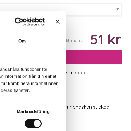
51 kr
Inkl. moms:
Om
Lägg i varukorgen
andahålla funktioner för
logiskt utbud
Valbara fraktmetoder
n information från din enhet
 tur kombinera informationen
deras tjänster.
tt sitta bra och vara bekväm är handsken stickad i
Marknadsföring