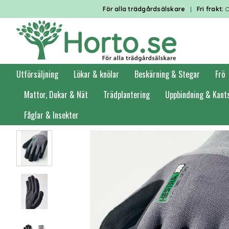
För alla trädgårdsälskare
|
Fri frakt:
O
Utförsäljning
Lökar & knölar
Beskärning & Stegar
Frö
Mattor, Dukar & Nät
Trädplantering
Uppbindning & Kant
Fåglar & Insekter
Förstasidan
Handskar & Skyddsutrustning
Handskar
Ofodrade hand