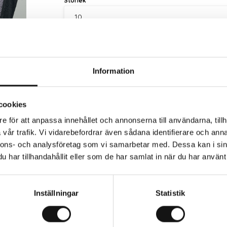
Storlek
Information
Finns i lager (20+ st)
cookies
e för att anpassa innehållet och annonserna till användarna, tillh
Trygg betalning
Eko
vår trafik. Vi vidarebefordrar även sådana identifierare och anna
nnons- och analysföretag som vi samarbetar med. Dessa kan i sin
har tillhandahållit eller som de har samlat in när du har använt 
 och industriarbeten med grepp i micro-foam nitril. För a
Inställningar
Statistik