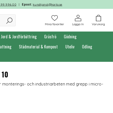
599 996 00
|
Epost:
kundtjanst@horto.se
Mina favoriter
Logga In
Varukorg
Jord & Jordförbättring
Gräsfrö
Gödning
attning
Städmaterial & Kompost
Uteliv
Odling
 10
r monterings- och industriarbeten med grepp i micro-