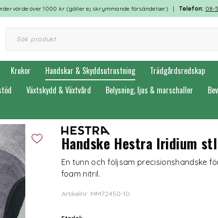
rdervärde över 1000 kr (gäller ej skrymmande försändelser) |
Telefon:
08-
Krukor
Handskar & Skyddsutrustning
Trädgårdsredskap
stöd
Växtskydd & Växtvård
Belysning, ljus & marschaller
Bev
skar
Handske Hestra Iridium stl
En tunn och följsam precisionshandske fö
foam nitril.
Artikelnr: MM72450-10