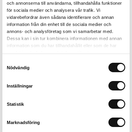
69 kr
och annonserna till användarna, tillhandahålla funktioner
44 kr
Inkl. moms:
för sociala medier och analysera vår trafik. Vi
vidarebefordrar även sådana identifierare och annan
information från din enhet till de sociala medier och
Lägg i varukorgen
annons- och analysföretag som vi samarbetar med.
Dessa kan i sin tur kombinera informationen med annan
Trygg betalning
information som du har tillhandahållit eller som de har
Ekologiskt utbud
samlat in när du har använt deras tjänster.
Valbara fraktmetoder
Samtyckesval
Nödvändig
Beskrivning
Inställningar
Recensioner
Statistik
Om tillverkaren
Marknadsföring