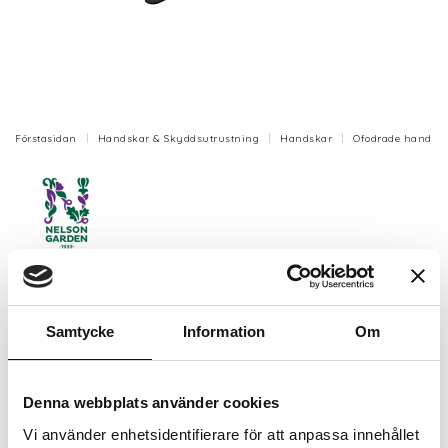
Förstasidan
Handskar & Skyddsutrustning
Handskar
Ofodrade handsk
Handske Reco Barn blå stl 3
Tätstickad handske av återvunnen polyester
Samtycke
Information
Om
(vattenflaskor) och spandex, med nitrildoppning i
innerhand och på fingertoppar.
Denna webbplats använder cookies
Artikelnr: N7274-3
Finns i lager (2 st)
Vi använder enhetsidentifierare för att anpassa innehållet