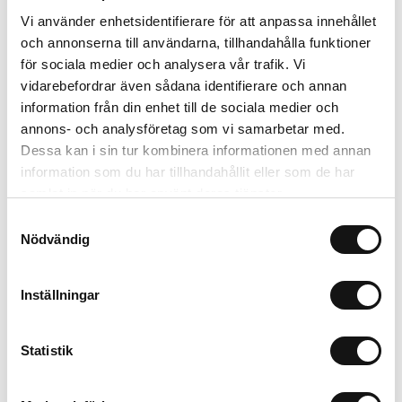
Vi använder enhetsidentifierare för att anpassa innehållet
och annonserna till användarna, tillhandahålla funktioner
för sociala medier och analysera vår trafik. Vi
Finns i lager (20 st)
vidarebefordrar även sådana identifierare och annan
56 kr
Inkl. moms:
information från din enhet till de sociala medier och
annons- och analysföretag som vi samarbetar med.
Lägg i varukorgen
Dessa kan i sin tur kombinera informationen med annan
information som du har tillhandahållit eller som de har
Trygg betalning
samlat in när du har använt deras tjänster.
Ekologiskt utbud
Samtyckesval
Valbara fraktmetoder
Nödvändig
Inställningar
Beskrivning
Recensioner
Statistik
Om tillverkaren