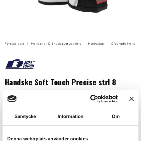
Förstasidan
Handskar & Skyddsutrustning
Handskar
Ofodrade handsk
Handske Soft Touch Precise strl 8
Mycket tunn och smidig monteringshandske i
getnarvläder med svart nylon på ovanhand.
Artikelnr: SF-P209-08
Samtycke
Information
Om
Storlek
Denna webbplats använder cookies