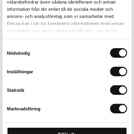
vidarebefordrar även sådana identifierare och annan
information från din enhet till de sociala medier och
Trygg betalning
annons- och analysföretag som vi samarbetar med.
Ekologiskt utbud
Dessa kan i sin tur kombinera informationen med annan
Valbara fraktmetoder
information som du har tillhandahållit eller som de har
samlat in när du har använt deras tjänster.
Samtyckesval
Beskrivning
Nödvändig
Recensioner
Inställningar
Om tillverkaren
Statistik
Marknadsföring