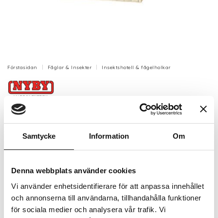
Förstasidan
Fåglar & Insekter
Insektshotell & fågelholkar
Insektshotell 19x9x28 cm
Insektshotell för att främja den biologiska
mångfalden.
Samtycke
Information
Om
Artikelnr: N100
Denna webbplats använder cookies
Finns i lager (5 st)
271 kr
Inkl. moms:
Vi använder enhetsidentifierare för att anpassa innehållet
och annonserna till användarna, tillhandahålla funktioner
för sociala medier och analysera vår trafik. Vi
Lägg i varukorgen