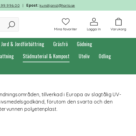
599 996 00
|
Epost:
kundtjanst@horto.se
Mina favoriter
Logga In
Varukorg
Jord & Jordförbättring
Gräsfrö
Gödning
attning
Städmaterial & Kompost
Uteliv
Odling
ningsområden, tillverkad i Europa av slagtålig UV-
 livsmedelsgodkänd, förutom den svarta och den
återvunnen polyetenplast.