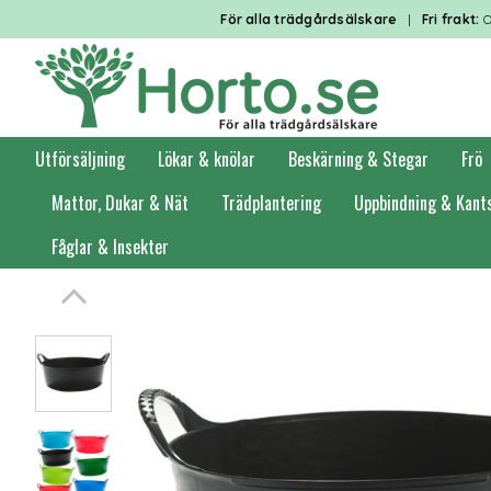
För alla trädgårdsälskare
|
Fri frakt:
O
Utförsäljning
Lökar & knölar
Beskärning & Stegar
Frö
Mattor, Dukar & Nät
Trädplantering
Uppbindning & Kant
Fåglar & Insekter
Förstasidan
Städmaterial & Kompost
Lövkorgar & Säckar