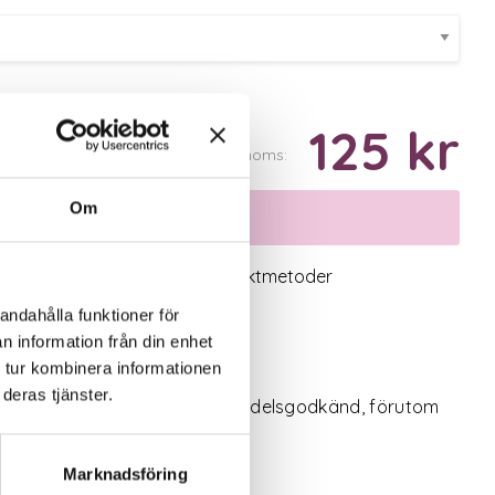
125 kr
Inkl. moms:
Om
Välj variant
logiskt utbud
Valbara fraktmetoder
andahålla funktioner för
n information från din enhet
 tur kombinera informationen
deras tjänster.
nplast som dessutom är livsmedelsgodkänd, förutom
Marknadsföring