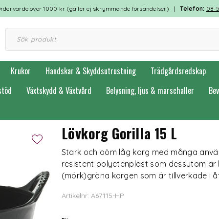
rdervärde över 1000 kr (gäller ej skrymmande försändelser) |
Telefon:
08-
Krukor
Handskar & Skyddsutrustning
Trädgårdsredskap
stöd
Växtskydd & Växtvård
Belysning, ljus & marschaller
Bev
Lövkorg Gorilla 15 L
Stark och oöm låg korg med många använd
resistent polyetenplast som dessutom är
(mörk)gröna korgen som är tillverkade i 
Artikelnr: A67115-HP