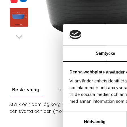
Samtycke
Denna webbplats använder 
Vi använder enhetsidentifierar
sociala medier och analysera 
Beskrivning
Recensioner
till de sociala medier och a
med annan information som du 
Stark och oöm låg korg med många användningsområden
den svarta och den (mörk)gröna korgen som är tillver
Samtyckesval
Nödvändig