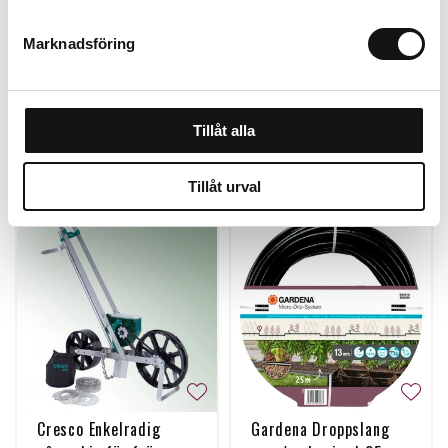
86 kr
113 kr
Marknadsföring
Köp
Köp
Tillåt alla
Personalen tipsar
Tillåt urval
Cresco Enkelradig
Gardena Droppslang