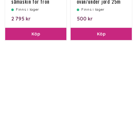
såmaskin för frön
ovan/under jord 25m
Finns i lager
Finns i lager
2 795 kr
500 kr
Köp
Köp