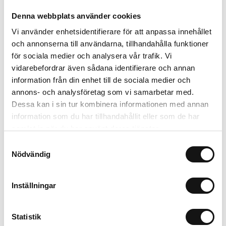
Denna webbplats använder cookies
Om tillverkaren
Vi använder enhetsidentifierare för att anpassa innehållet
och annonserna till användarna, tillhandahålla funktioner
för sociala medier och analysera vår trafik. Vi
Relaterade produkter
vidarebefordrar även sådana identifierare och annan
information från din enhet till de sociala medier och
annons- och analysföretag som vi samarbetar med.
Dessa kan i sin tur kombinera informationen med annan
information som du har tillhandahållit eller som de har
samlat in när du har använt deras tjänster.
Samtyckesval
Nödvändig
Inställningar
Wolf, bred
Algomin Schyssta
planteringsspade
Knölar 1 kg
Statistik
Finns i lager
Finns i lager