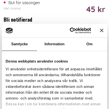
Slut för säsongen
45 kr
Inkl. moms:
Bli notifierad
Samtycke
Information
Om
Bevaka
Trygg betalning
Denna webbplats använder cookies
Ekologiskt utbud
Valbara fraktmetoder
Vi använder enhetsidentifierare för att anpassa innehållet
och annonserna till användarna, tillhandahålla funktioner
för sociala medier och analysera vår trafik. Vi
Beskrivning
vidarebefordrar även sådana identifierare och annan
information från din enhet till de sociala medier och
Recensioner
annons- och analysföretag som vi samarbetar med.
Dessa kan i sin tur kombinera informationen med annan