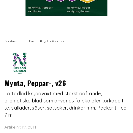
Förstasidan
Frö
Krydd- & örtfrö
Mynta, Peppar-, v26
Lättodlad kryddväxt med starkt doftande,
aromatiska blad som används färska eller torkade till
te, sallader, såser, sötsaker, drinkar mm. Räcker till ca
7 m.
Artikelnr: N90811