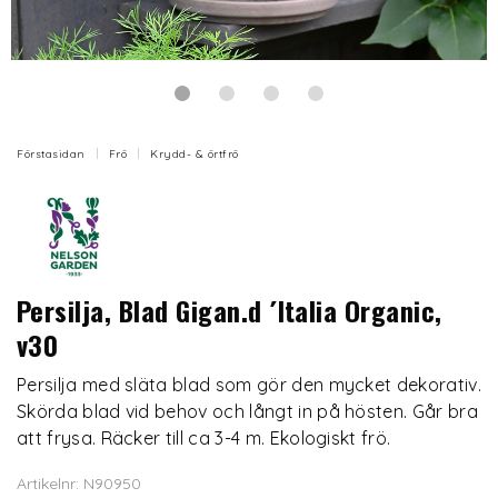
Förstasidan
Frö
Krydd- & örtfrö
Persilja, Blad Gigan.d ´Italia Organic,
v30
Persilja med släta blad som gör den mycket dekorativ.
Skörda blad vid behov och långt in på hösten. Går bra
att frysa. Räcker till ca 3-4 m. Ekologiskt frö.
Artikelnr: N90950