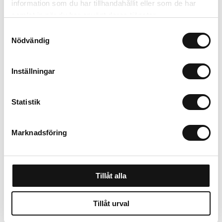
information som du har tillhandahållit eller som de har
Om tillverkaren
samlat in när du har använt deras tjänster.
Samtyckesval
Nödvändig
Relaterade produkter
Inställningar
Statistik
Marknadsföring
Tillåt alla
Fiskars Örtsax Snip
Rölunda Såjord EKO 8L
SP220
Tillåt urval
Finns i lager
Finns i lager