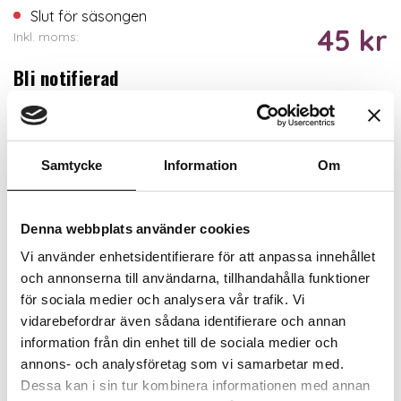
Slut för säsongen
45 kr
Inkl. moms:
Bli notifierad
Samtycke
Information
Om
Bevaka
Trygg betalning
Denna webbplats använder cookies
Ekologiskt utbud
Vi använder enhetsidentifierare för att anpassa innehållet
Valbara fraktmetoder
och annonserna till användarna, tillhandahålla funktioner
för sociala medier och analysera vår trafik. Vi
Beskrivning
vidarebefordrar även sådana identifierare och annan
information från din enhet till de sociala medier och
annons- och analysföretag som vi samarbetar med.
Recensioner
Dessa kan i sin tur kombinera informationen med annan