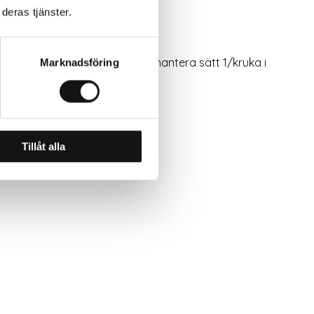
deras tjänster.
 När plantorna är stora nog att hantera sätt 1/kruka i
Marknadsföring
Tillåt alla