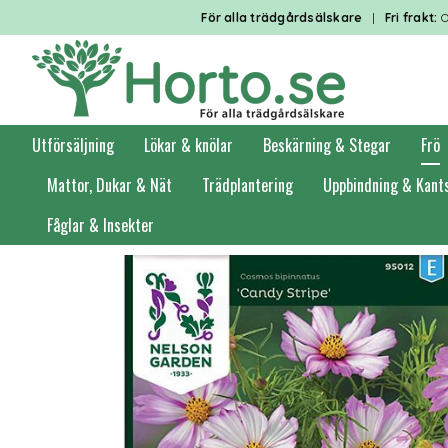
För alla trädgårdsälskare
|
Fri frakt:
O
Utförsäljning
Lökar & knölar
Beskärning & Stegar
Frö
Mattor, Dukar & Nät
Trädplantering
Uppbindning & Kant
Fåglar & Insekter
Förstasidan
Frö
Blomsterfrö