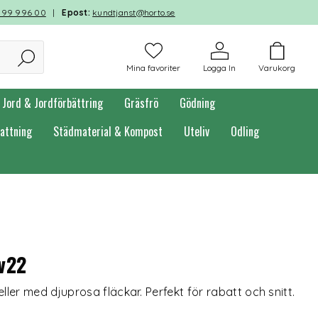
599 996 00
|
Epost:
kundtjanst@horto.se
Mina favoriter
Logga In
Varukorg
Jord & Jordförbättring
Gräsfrö
Gödning
attning
Städmaterial & Kompost
Uteliv
Odling
 v22
ler med djuprosa fläckar. Perfekt för rabatt och snitt.