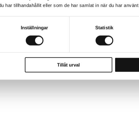
har tillhandahållit eller som de har samlat in när du har använt 
ig tills fröna grott. Förodling rek. för tidigare blomning.
 med plast. Ställ i rumstemp. Efter uppkomst, ljust och svalare.
Inställningar
Statistik
antorna innan utplantering.
Tillåt urval