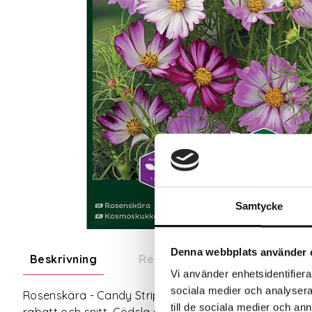
Samtycke
Denna webbplats använder 
Beskrivning
Recensioner
Om tillve
Vi använder enhetsidentifierar
sociala medier och analysera 
Rosenskära - Candy Stripe är en vacker och lättodla
till de sociala medier och a
rabatt och snitt. Gödsla sparsamt, annars blir det m