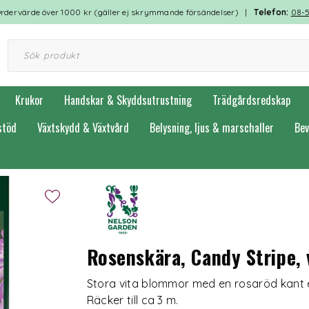
rdervärde över 1000 kr (gäller ej skrymmande försändelser) |
Telefon:
08-
Krukor
Handskar & Skyddsutrustning
Trädgårdsredskap
stöd
Växtskydd & Växtvård
Belysning, ljus & marschaller
Bev
Rosenskära, Candy Stripe,
Stora vita blommor med en rosaröd kant el
Räcker till ca 3 m.