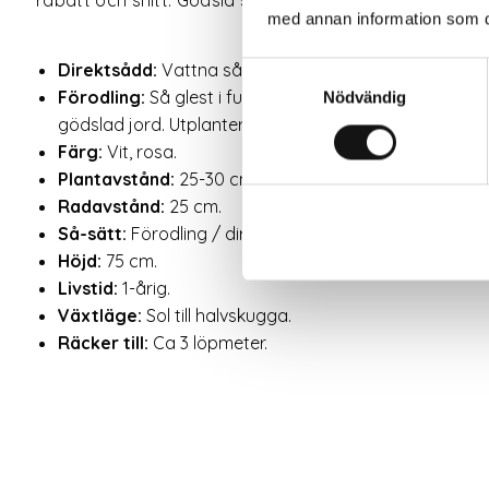
med annan information som du 
Direktsådd:
Vattna såytan innan sådd. Håll sådden fukt
Samtyckesval
Förodling:
Så glest i fuktig såjord. Håll fuktigt, täck
Nödvändig
gödslad jord. Utplantera efter sista frost. Avhärda pl
Färg:
Vit, rosa.
Plantavstånd:
25-30 cm.
Radavstånd:
25 cm.
Så-sätt:
Förodling / direkt.
Höjd:
75 cm.
Livstid:
1-årig.
Växtläge:
Sol till halvskugga.
Räcker till:
Ca 3 löpmeter.