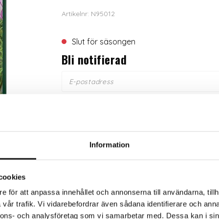
Artikelnr: N95012
Slut för säsongen
Bli notifierad
Trygg betalning
Eko
Information
cookies
rkaren
e för att anpassa innehållet och annonserna till användarna, tillh
vår trafik. Vi vidarebefordrar även sådana identifierare och anna
d sommarblomma. Sorten ger stora vita blommor med en ros
nnons- och analysföretag som vi samarbetar med. Dessa kan i sin
er blad och färre blommor. Putsa bort vissna blommor efte