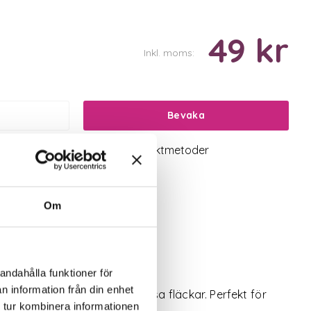
49 kr
Inkl. moms:
Bevaka
logiskt utbud
Valbara fraktmetoder
Om
andahålla funktioner för
n information från din enhet
aröd kant eller med djuprosa fläckar. Perfekt för
 tur kombinera informationen
rhand. Kan behöva stöd.