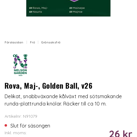
Förstasidan
Frö
Grönsaksfrö
Rova, Maj-, Golden Ball, v26
Delikat, snabbväxande kålväxt med sötsmakande
runda-plattrunda knölar. Räcker till ca 10 m.
Artikelnr: N91079
Slut för säsongen
26 kr
Inkl. moms: