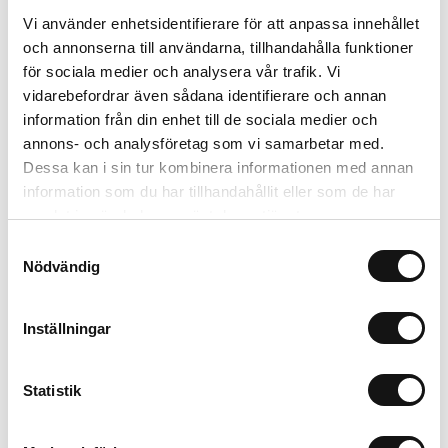
Vi använder enhetsidentifierare för att anpassa innehållet
och annonserna till användarna, tillhandahålla funktioner
Relaterade produkter
för sociala medier och analysera vår trafik. Vi
vidarebefordrar även sådana identifierare och annan
information från din enhet till de sociala medier och
annons- och analysföretag som vi samarbetar med.
Dessa kan i sin tur kombinera informationen med annan
information som du har tillhandahållit eller som de har
samlat in när du har använt deras tjänster.
Samtyckesval
Nödvändig
Gardena Droppslang
Algomin Schyssta
Inställningar
ovan/under jord 25m
Knölar 1 kg
Finns i lager
Finns i lager
Statistik
500 kr
113 kr
Köp
Köp