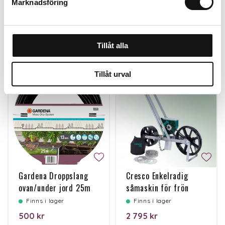
Marknadsföring
Personalen tipsar
Tillåt alla
Tillåt urval
Gardena Droppslang
Cresco Enkelradig
ovan/under jord 25m
såmaskin för frön
Finns i lager
Finns i lager
500 kr
2 795 kr