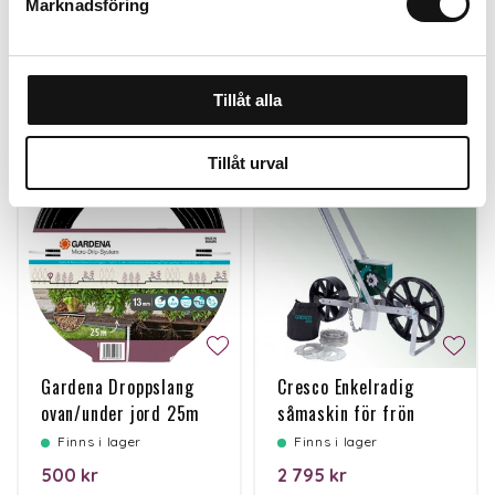
Marknadsföring
Personalen tipsar
Tillåt alla
Tillåt urval
Gardena Droppslang
Cresco Enkelradig
ovan/under jord 25m
såmaskin för frön
Finns i lager
Finns i lager
500 kr
2 795 kr