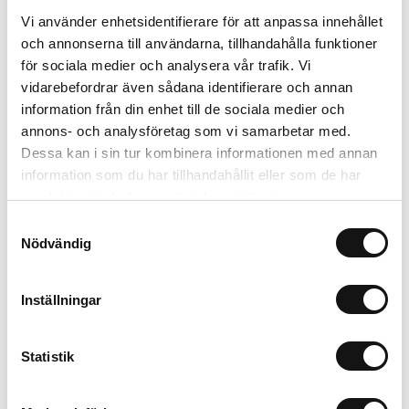
Vi använder enhetsidentifierare för att anpassa innehållet
och annonserna till användarna, tillhandahålla funktioner
Relaterade produkter
för sociala medier och analysera vår trafik. Vi
vidarebefordrar även sådana identifierare och annan
information från din enhet till de sociala medier och
annons- och analysföretag som vi samarbetar med.
Dessa kan i sin tur kombinera informationen med annan
information som du har tillhandahållit eller som de har
samlat in när du har använt deras tjänster.
Samtyckesval
Nödvändig
Algomin Flytande
Inställningar
Näring 1L KRAV
Finns i lager
Statistik
99 kr
Köp