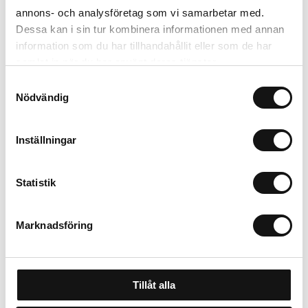
annons- och analysföretag som vi samarbetar med.
Beskrivning
Dessa kan i sin tur kombinera informationen med annan
information som du har tillhandahållit eller som de har
Recensioner
samlat in när du har använt deras tjänster.
Samtyckesval
Om tillverkaren
Nödvändig
Inställningar
Relaterade produkter
Statistik
Marknadsföring
Tillåt alla