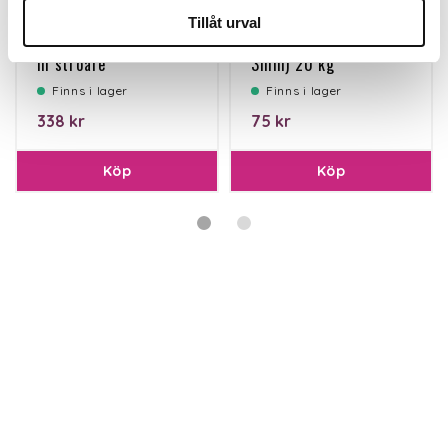
Tillåt urval
Isfritt Pro 12,5L Hink
Rådasand Isgrus (1-
m ströare
3mm) 20 kg
Finns i lager
Finns i lager
338 kr
75 kr
Köp
Köp