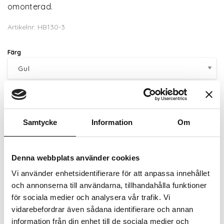
omonterad.
Artikelnr: HB130-3
Färg
Beställningsvara, 1-2v
2 679 kr
Samtycke
Information
Om
Inkl. moms:
Lägg i varukorgen
Denna webbplats använder cookies
Vi använder enhetsidentifierare för att anpassa innehållet
Trygg betalning
och annonserna till användarna, tillhandahålla funktioner
Ekologiskt utbud
för sociala medier och analysera vår trafik. Vi
Valbara fraktmetoder
vidarebefordrar även sådana identifierare och annan
information från din enhet till de sociala medier och