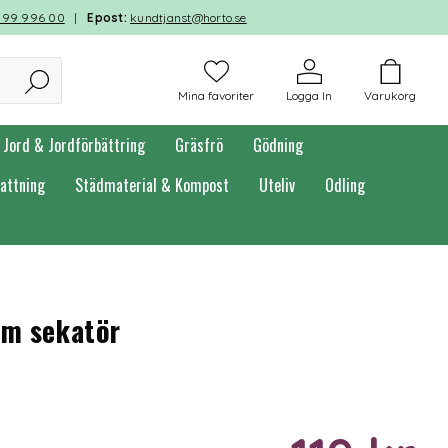
599 996 00
|
Epost:
kundtjanst@horto.se
Mina favoriter
Logga In
Varukorg
Jord & Jordförbättring
Gräsfrö
Gödning
attning
Städmaterial & Kompost
Uteliv
Odling
um sekatör