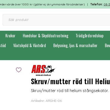
rdervärde över 1000 kr (gäller ej skrymmande försändelser) |
Telefon:
08-
Krukor
Handskar & Skyddsutrustning
Trädgårdsredskap
stöd
Växtskydd & Växtvård
Belysning, ljus & marschaller
Bev
Skruv/mutter röd till Heli
Skruv/mutter röd till helium stångsekatör.
Artikelnr: ARSHE-06