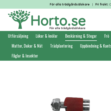
För alla trädgårdsälskare
|
Fri frakt:
O
Utförsäljning
Lökar & knölar
Beskärning & Stegar
Frö
Mattor, Dukar & Nät
Trädplantering
Uppbindning & Kant
Fåglar & Insekter
Förstasidan
Beskärning & Stegar
Sekatörer - Reservdelar och tillbehör