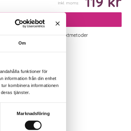
119 kr
Inkl. moms:
Lägg i varukorgen
logiskt utbud
Valbara fraktmetoder
Om
andahålla funktioner för
n information från din enhet
 tur kombinera informationen
deras tjänster.
Marknadsföring