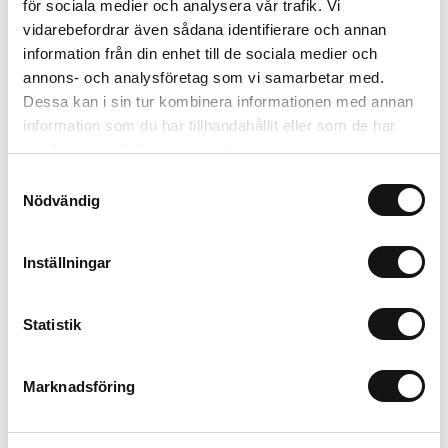
Finns i lager (20 st)
för sociala medier och analysera vår trafik. Vi
35 kr
Inkl. moms:
vidarebefordrar även sådana identifierare och annan
information från din enhet till de sociala medier och
annons- och analysföretag som vi samarbetar med.
Lägg i varukorgen
Dessa kan i sin tur kombinera informationen med annan
information som du har tillhandahållit eller som de har
Trygg betalning
samlat in när du har använt deras tjänster.
Ekologiskt utbud
Samtyckesval
Valbara fraktmetoder
Nödvändig
Beskrivning
Inställningar
Recensioner
Statistik
Marknadsföring