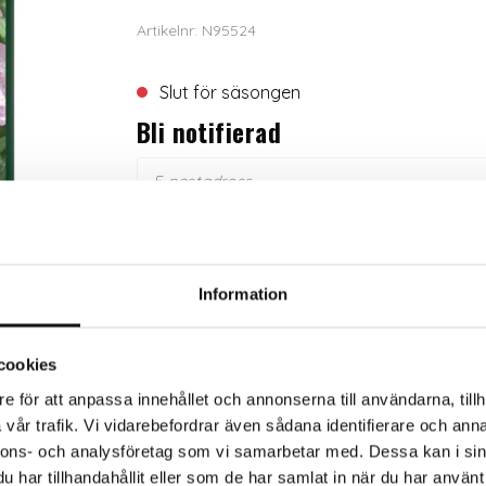
Artikelnr: N95524
Slut för säsongen
Bli notifierad
Trygg betalning
Eko
Information
cookies
e för att anpassa innehållet och annonserna till användarna, tillh
rkaren
vår trafik. Vi vidarebefordrar även sådana identifierare och anna
nnons- och analysföretag som vi samarbetar med. Dessa kan i sin
 i romantiska rosa toner. Den blommar rikligt hela somm
har tillhandahållit eller som de har samlat in när du har använt 
sam i rabatter, fin och hållbar som snittblomma om den pl