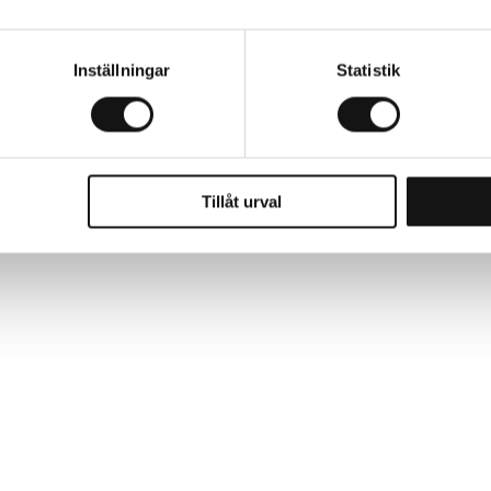
Inställningar
Statistik
sås. Vattna såytan före sådd. Håll sådden fuktig tills fröna 
Tillåt urval