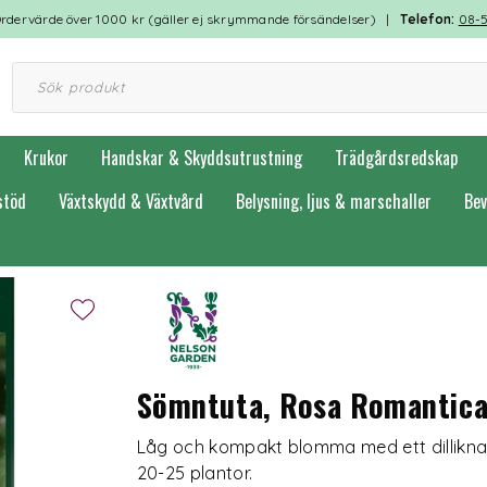
rdervärde över 1000 kr (gäller ej skrymmande försändelser) |
Telefon:
08-
Krukor
Handskar & Skyddsutrustning
Trädgårdsredskap
stöd
Växtskydd & Växtvård
Belysning, ljus & marschaller
Bev
Sömntuta, Rosa Romantica
Låg och kompakt blomma med ett dilliknand
20-25 plantor.