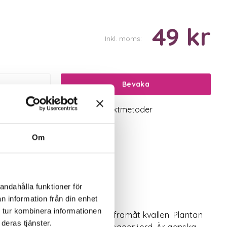
49 kr
Inkl. moms:
Bevaka
logiskt utbud
Valbara fraktmetoder
Om
andahålla funktioner för
n information från din enhet
 tur kombinera informationen
aren. Blommorna sluter sig framåt kvällen. Plantan
deras tjänster.
ockas i knopp. Trivs bäst på mager jord. Är ganska