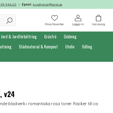
599 996 00
|
Epost:
kundtjanst@horto.se
Mina favoriter
Logga In
Varukorg
Jord & Jordförbättring
Gräsfrö
Gödning
attning
Städmaterial & Kompost
Uteliv
Odling
, v24
e bladverk i romantiska rosa toner. Räcker till ca