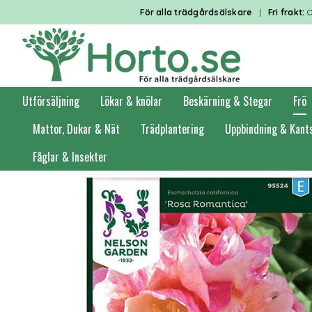
För alla trädgårdsälskare
|
Fri frakt:
O
Utförsäljning
Lökar & knölar
Beskärning & Stegar
Frö
Mattor, Dukar & Nät
Trädplantering
Uppbindning & Kant
Fåglar & Insekter
Förstasidan
Frö
Blomsterfrö