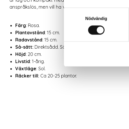
anspråkslös, men vill ha vatten vid torka.
Samtyckesval
Nödvändig
Färg
: Rosa.
Plantavstånd
: 15 cm.
Radavstånd
: 15 cm.
Så-sätt:
Direktsådd. Sömntuta - Rosa Romantica direkt
Höjd
: 20 cm.
Livstid
: 1-årig.
Växtläge
: Sol.
Räcker till:
Ca 20-25 plantor.