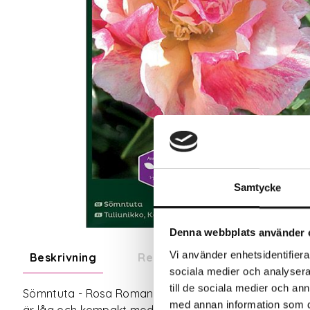
Samtycke
Denna webbplats använder 
Vi använder enhetsidentifierar
Beskrivning
Recensioner
Om tillve
sociala medier och analysera 
till de sociala medier och a
Sömntuta - Rosa Romantica är en vacker sommarblomma
med annan information som du 
är låg och kompakt med ett dilliknande bladverk. Tack