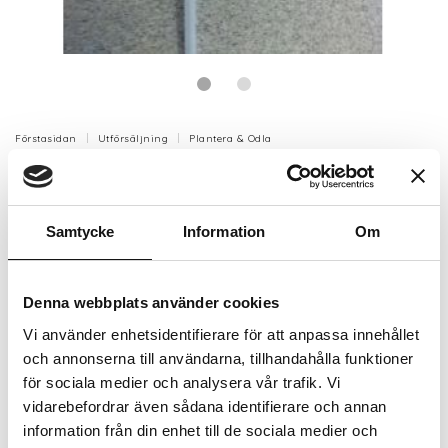
Förstasidan
Utförsäljning
Plantera & Odla
Spridare Superlawn
Spridare till Florovit Superlawn.
Samtycke
Information
Om
Artikelnr: HE1470
Finns i lager (9 st)
Denna webbplats använder cookies
30 kr
25 kr
Inkl. moms:
Vi använder enhetsidentifierare för att anpassa innehållet
och annonserna till användarna, tillhandahålla funktioner
för sociala medier och analysera vår trafik. Vi
Lägg i varukorgen
vidarebefordrar även sådana identifierare och annan
information från din enhet till de sociala medier och
Trygg betalning