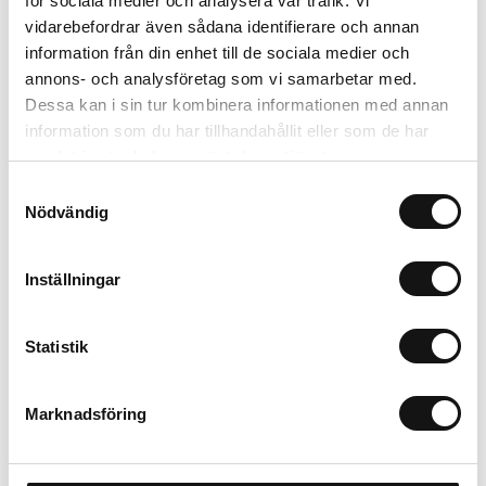
för sociala medier och analysera vår trafik. Vi
363 kr
Inkl. moms:
vidarebefordrar även sådana identifierare och annan
information från din enhet till de sociala medier och
annons- och analysföretag som vi samarbetar med.
Lägg i varukorgen
Dessa kan i sin tur kombinera informationen med annan
information som du har tillhandahållit eller som de har
Trygg betalning
samlat in när du har använt deras tjänster.
Ekologiskt utbud
Samtyckesval
Valbara fraktmetoder
Nödvändig
Beskrivning
Inställningar
Recensioner
Statistik
Marknadsföring